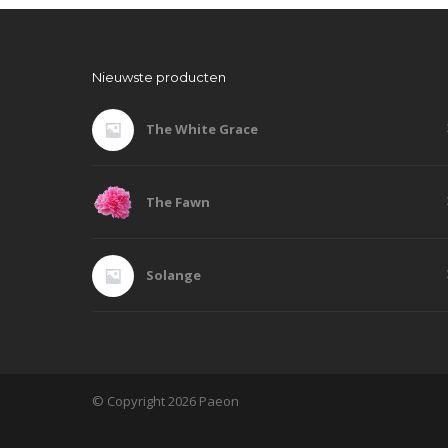
Nieuwste producten
The White Grace
The Fawn
Solange
© Copyright 2026 Paeon