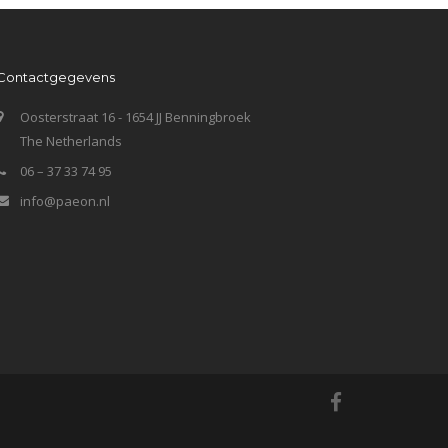
Contactgegevens
Oosterstraat 16 - 1654 JJ Benningbroek
The Netherlands
06 – 37 33 74 95
info@paeon.nl