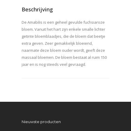
Beschrijving
De Amabilis is een geheel gevulde fuchsiaroze
bloem. Vanuit het hart zijn enkele smalle lichter
getinte bloemblaadjes, die de bloem dat beetje
extra geven. Zeer gemakkelijk bloeiend,
naarmate deze bloem ouder wordt, geeft deze
massaal bloemen. De bloem bestaat al ruim 150
jaar en is nog steeds veel gevraagd.
Nieuwste producten