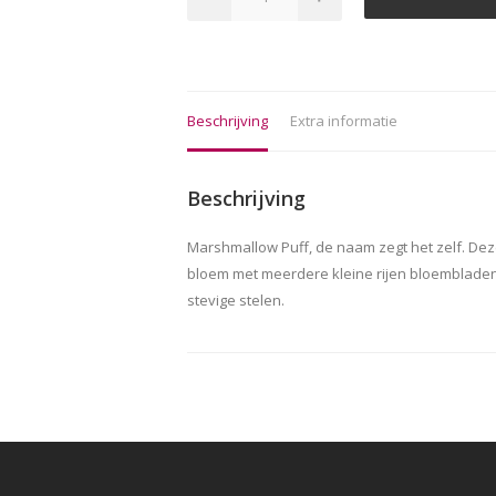
Beschrijving
Extra informatie
Beschrijving
Marshmallow Puff, de naam zegt het zelf. Deze
bloem met meerdere kleine rijen bloembladen 
stevige stelen.