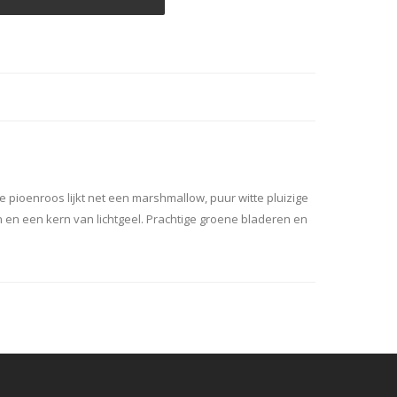
 pioenroos lijkt net een marshmallow, puur witte pluizige
en een kern van lichtgeel. Prachtige groene bladeren en