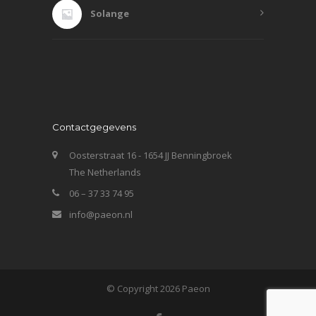
Solange
Contactgegevens
Oosterstraat 16 - 1654 JJ Benningbroek
The Netherlands
06 – 37 33 74 95
info@paeon.nl
© Copyright 2026 Paeon