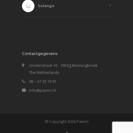
Solange
Contactgegevens
Oosterstraat 16 - 1654 JJ Benningbroek
The Netherlands
06 – 37 33 74 95
info@paeon.nl
© Copyright 2026 Paeon