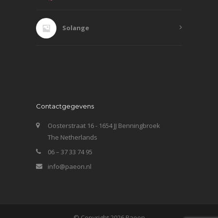
Solange
Contactgegevens
Oosterstraat 16 - 1654 JJ Benningbroek
The Netherlands
06 – 37 33 74 95
info@paeon.nl
© Copyright 2026 Paeon