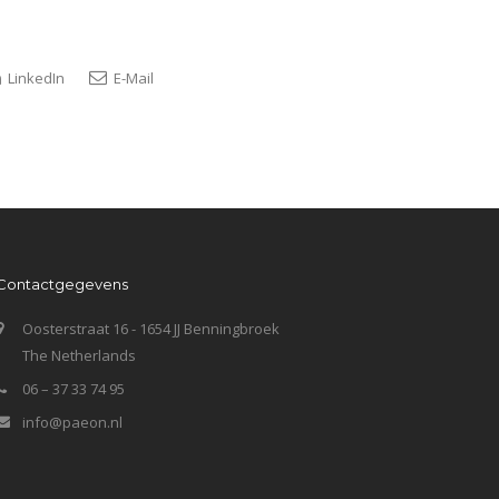
LinkedIn
E-Mail
Contactgegevens
Oosterstraat 16 - 1654 JJ Benningbroek
The Netherlands
06 – 37 33 74 95
info@paeon.nl